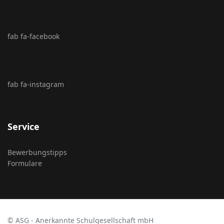
fab fa-facebook
fab fa-instagram
Service
Bewerbungstipps
Formulare
© ASG - Anerkannte Schulgesellschaft mbH